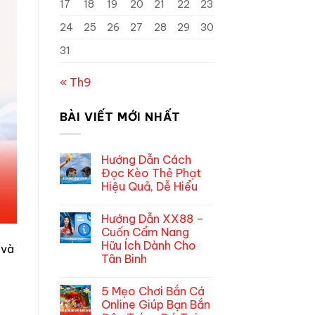
17
18
19
20
21
22
23
24
25
26
27
28
29
30
31
« Th9
BÀI VIẾT MỚI NHẤT
Hướng Dẫn Cách
Đọc Kèo Thẻ Phạt
Hiệu Quả, Dễ Hiểu
Hướng Dẫn XX88 –
Cuốn Cẩm Nang
Hữu Ích Dành Cho
 và
Tân Binh
5 Mẹo Chơi Bắn Cá
Online Giúp Bạn Bắn