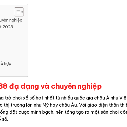
huyên nghiệp
ất 2025
hù hợp
J88 đạ dạng và chuyên nghiệp
ng trò chơi xổ số hot nhất từ nhiều quốc gia châu Á như Việ
thị trường lớn như Mỹ hay châu Âu. Với giao diện thân thi
ống đặt cược minh bạch, nền tảng tạo ra một sân chơi cô
 số.