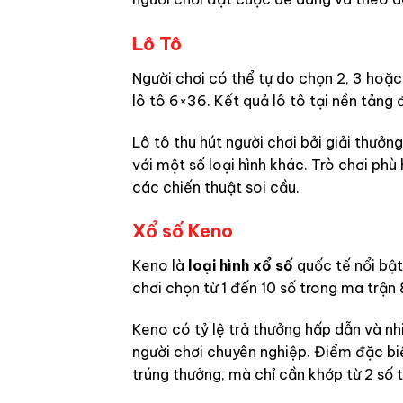
Lô Tô
Người chơi có thể tự do chọn 2, 3 hoặc 
lô tô 6×36. Kết quả lô tô tại nền tảng
Lô tô thu hút người chơi bởi giải thưở
với một số loại hình khác. Trò chơi ph
các chiến thuật soi cầu.
Xổ số Keno
Keno là
loại hình xổ số
quốc tế nổi bật
chơi chọn từ 1 đến 10 số trong ma trận
Keno có tỷ lệ trả thưởng hấp dẫn và nh
người chơi chuyên nghiệp. Điểm đặc bi
trúng thưởng, mà chỉ cần khớp từ 2 số tr