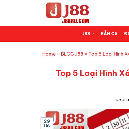
Skip
to
content
J88
BẮN CÁ
Đ
Home
»
BLOG J88
»
Top 5 Loại Hình X
Top 5 Loại Hình X
POSTE
29
Th5