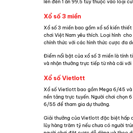
lên đến 1 ăn 99,5 tùy thuộc vào loại cư
Xổ số 3 miền
Xổ số 3 miền bao gồm xổ số kiến thiết
chơi Việt Nam yêu thích. Loại hình cho
chính thức với các hình thức cược đa d
Điểm nổi bật của xổ số 3 miền là tính t
và nhận thưởng trực tiếp từ nhà cái với
Xổ số Vietlott
Xổ số Vietlott bao gồm Mega 6/45 và P
nền tảng trực tuyến. Người chơi chọn 
6/55 để tham gia dự thưởng.
Giải thưởng của Vietlott đặc biệt hấp d
lũy hàng trăm tỷ nếu chưa có người trú
người chơi đặt cược dễ dàng và theo d