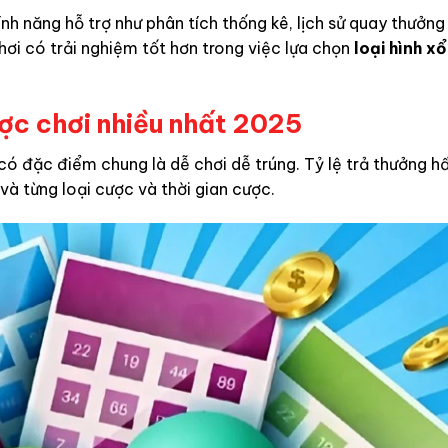
ính năng hỗ trợ như phân tích thống kê, lịch sử quay thưởng
chơi có trải nghiệm tốt hơn trong việc lựa chọn
loại hình xổ
ược chơi nhiều nhất 2025
có đặc điểm chung là dễ chơi dễ trúng. Tỷ lệ trả thưởng h
và từng loại cược và thời gian cược.