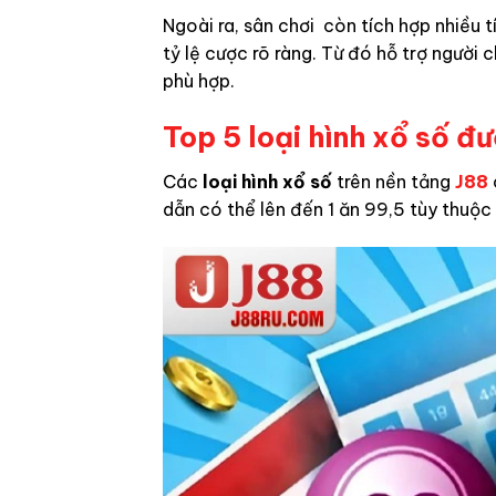
Ngoài ra, sân chơi còn tích hợp nhiều t
tỷ lệ cược rõ ràng. Từ đó hỗ trợ người 
phù hợp.
Top 5 loại hình xổ số đ
Các
loại hình xổ số
trên nền tảng
J88
dẫn có thể lên đến 1 ăn 99,5 tùy thuộc 