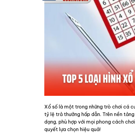
Xổ số là một trong những trò chơi cá cư
tỷ lệ trả thưởng hấp dẫn. Trên nền tảng
dạng, phù hợp với mọi phong cách chơi.
quyết lựa chọn hiệu quả!