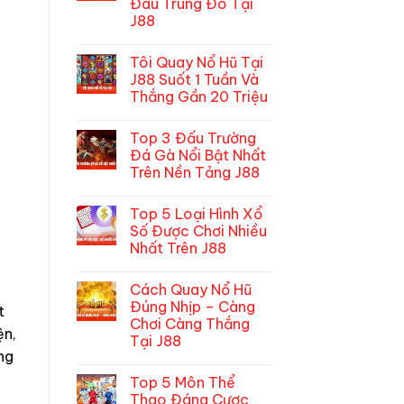
Đâu Trúng Đó Tại
J88
Tôi Quay Nổ Hũ Tại
J88 Suốt 1 Tuần Và
Thắng Gần 20 Triệu
Top 3 Đấu Trường
Đá Gà Nổi Bật Nhất
Trên Nền Tảng J88
Top 5 Loại Hình Xổ
Số Được Chơi Nhiều
Nhất Trên J88
Cách Quay Nổ Hũ
Đúng Nhịp – Càng
t
Chơi Càng Thắng
ện,
Tại J88
ng
Top 5 Môn Thể
Thao Đáng Cược