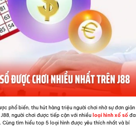
ợc phổ biến, thu hút hàng triệu người chơi nhờ sự đơn giản
 J88, người chơi được tiếp cận với nhiều
loại hình xổ số
đa
 Cùng tìm hiểu top 5 loại hình được yêu thích nhất và bí