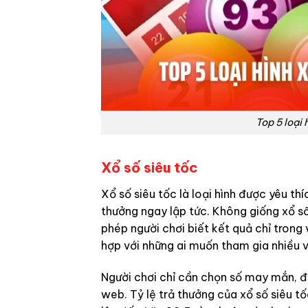
Top 5 loại 
Xổ số siêu tốc
Xổ số siêu tốc là loại hình được yêu t
thưởng ngay lập tức. Không giống xổ số
phép người chơi biết kết quả chỉ trong 
hợp với những ai muốn tham gia nhiều v
Người chơi chỉ cần chọn số may mắn, đặ
web. Tỷ lệ trả thưởng của xổ số siêu t