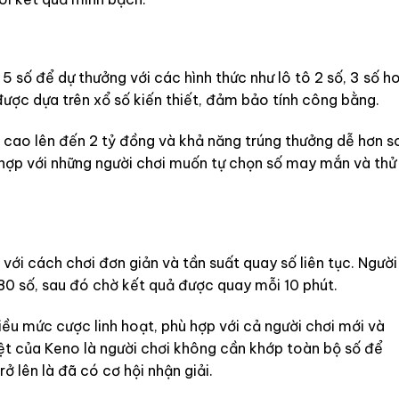
5 số để dự thưởng với các hình thức như lô tô 2 số, 3 số h
 được dựa trên xổ số kiến thiết, đảm bảo tính công bằng.
ng cao lên đến 2 tỷ đồng và khả năng trúng thưởng dễ hơn s
ù hợp với những người chơi muốn tự chọn số may mắn và thử
 với cách chơi đơn giản và tần suất quay số liên tục. Người
 80 số, sau đó chờ kết quả được quay mỗi 10 phút.
iều mức cược linh hoạt, phù hợp với cả người chơi mới và
ệt của Keno là người chơi không cần khớp toàn bộ số để
ở lên là đã có cơ hội nhận giải.