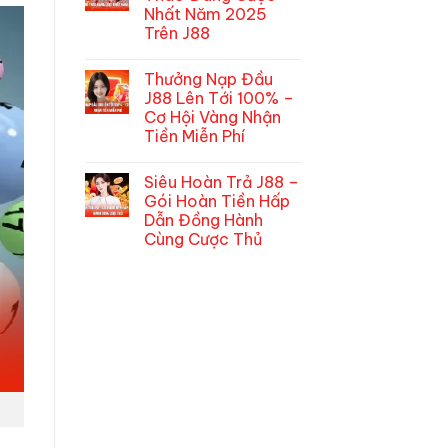
Nhất Năm 2025
Trên J88
Thưởng Nạp Đầu
J88 Lên Tới 100% –
Cơ Hội Vàng Nhận
Tiền Miễn Phí
Siêu Hoàn Trả J88 –
Gói Hoàn Tiền Hấp
Dẫn Đồng Hành
Cùng Cược Thủ