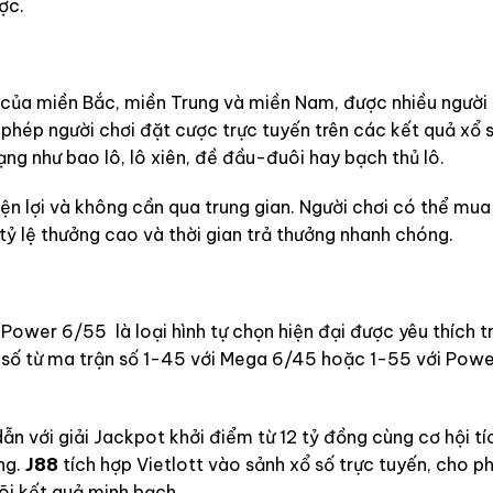
ợc.
 của miền Bắc, miền Trung và miền Nam, được nhiều người
 phép người chơi đặt cược trực tuyến trên các kết quả xổ 
ạng như bao lô, lô xiên, đề đầu-đuôi hay bạch thủ lô.
iện lợi và không cần qua trung gian. Người chơi có thể mua
 tỷ lệ thưởng cao và thời gian trả thưởng nhanh chóng.
ower 6/55 là loại hình tự chọn hiện đại được yêu thích t
6 số từ ma trận số 1-45 với Mega 6/45 hoặc 1-55 với Powe
ẫn với giải Jackpot khởi điểm từ 12 tỷ đồng cùng cơ hội tí
ng.
J88
tích hợp Vietlott vào sảnh xổ số trực tuyến, cho p
õi kết quả minh bạch.