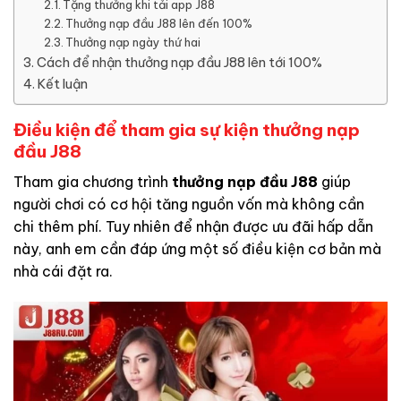
Tặng thưởng khi tải app J88
Thưởng nạp đầu J88 lên đến 100%
Thưởng nạp ngày thứ hai
Cách để nhận thưởng nạp đầu J88 lên tới 100%
Kết luận
Điều kiện để tham gia sự kiện thưởng nạp
đầu J88
Tham gia chương trình
thưởng nạp đầu J88
giúp
người chơi có cơ hội tăng nguồn vốn mà không cần
chi thêm phí. Tuy nhiên để nhận được ưu đãi hấp dẫn
này, anh em cần đáp ứng một số điều kiện cơ bản mà
nhà cái đặt ra.