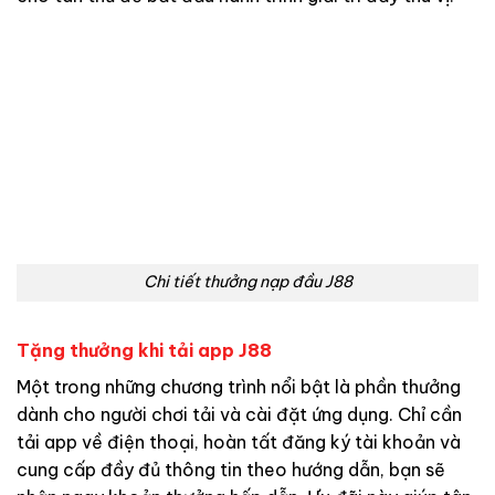
Chi tiết thưởng nạp đầu J88
Tặng thưởng khi tải app J88
Một trong những chương trình nổi bật là phần thưởng
dành cho người chơi tải và cài đặt ứng dụng. Chỉ cần
tải app về điện thoại, hoàn tất đăng ký tài khoản và
cung cấp đầy đủ thông tin theo hướng dẫn, bạn sẽ