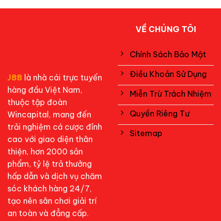
VỀ CHÚNG TÔI
Chính Sách Bảo Mật
Điều Khoản Sử Dụng
J88
là nhà cái trực tuyến
hàng đầu Việt Nam,
Miễn Trừ Trách Nhiệm
thuộc tập đoàn
Quyền Riêng Tư
Wincapital, mang đến
trải nghiệm cá cược đỉnh
Sitemap
cao với giao diện thân
thiện, hơn 2000 sản
phẩm, tỷ lệ trả thưởng
hấp dẫn và dịch vụ chăm
sóc khách hàng 24/7,
tạo nên sân chơi giải trí
an toàn và đẳng cấp.