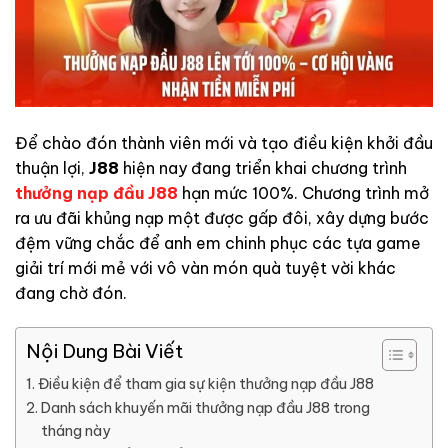
Để chào đón thành viên mới và tạo điều kiện khởi đầu
thuận lợi,
J88
hiện nay đang triển khai chương trình
thưởng nạp đầu J88
hạn mức 100%. Chương trình mở
ra ưu đãi khủng nạp một được gấp đôi, xây dựng bước
đệm vững chắc để anh em chinh phục các tựa game
giải trí mới mẻ với vô vàn món quà tuyệt vời khác
đang chờ đón.
Nội Dung Bài Viết
Điều kiện để tham gia sự kiện thưởng nạp đầu J88
Danh sách khuyến mãi thưởng nạp đầu J88 trong
tháng này