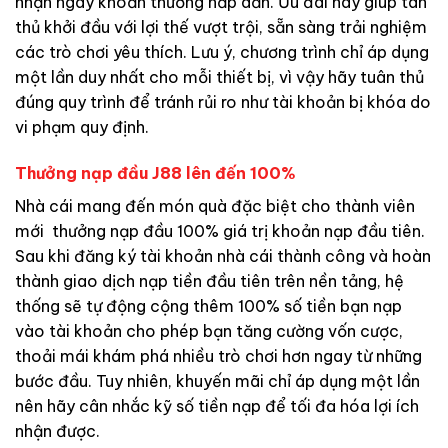
nhận ngay khoản thưởng hấp dẫn. Ưu đãi này giúp tân
thủ khởi đầu với lợi thế vượt trội, sẵn sàng trải nghiệm
các trò chơi yêu thích. Lưu ý, chương trình chỉ áp dụng
một lần duy nhất cho mỗi thiết bị, vì vậy hãy tuân thủ
đúng quy trình để tránh rủi ro như tài khoản bị khóa do
vi phạm quy định.
Thưởng nạp đầu J88 lên đến 100%
Nhà cái mang đến món quà đặc biệt cho thành viên
mới thưởng nạp đầu 100% giá trị khoản nạp đầu tiên.
Sau khi đăng ký tài khoản nhà cái thành công và hoàn
thành giao dịch nạp tiền đầu tiên trên nền tảng, hệ
thống sẽ tự động cộng thêm 100% số tiền bạn nạp
vào tài khoản cho phép bạn tăng cường vốn cược,
thoải mái khám phá nhiều trò chơi hơn ngay từ những
bước đầu. Tuy nhiên, khuyến mãi chỉ áp dụng một lần
nên hãy cân nhắc kỹ số tiền nạp để tối đa hóa lợi ích
nhận được.