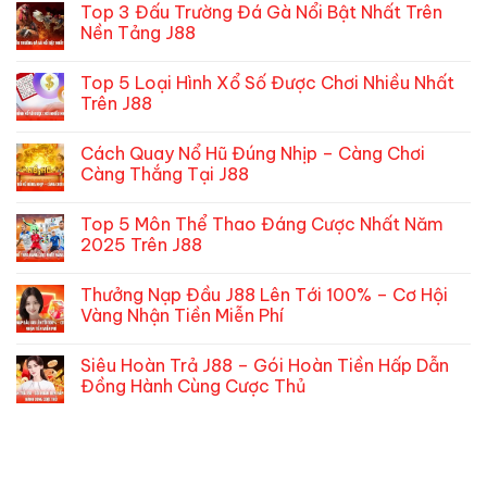
Top 3 Đấu Trường Đá Gà Nổi Bật Nhất Trên
Nền Tảng J88
Top 5 Loại Hình Xổ Số Được Chơi Nhiều Nhất
Trên J88
Cách Quay Nổ Hũ Đúng Nhịp – Càng Chơi
Càng Thắng Tại J88
Top 5 Môn Thể Thao Đáng Cược Nhất Năm
2025 Trên J88
Thưởng Nạp Đầu J88 Lên Tới 100% – Cơ Hội
Vàng Nhận Tiền Miễn Phí
Siêu Hoàn Trả J88 – Gói Hoàn Tiền Hấp Dẫn
Đồng Hành Cùng Cược Thủ