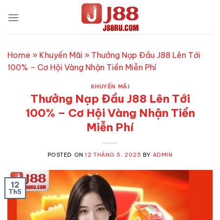
Skip
to
content
Home
»
Khuyến Mãi
»
Thưởng Nạp Đầu J88 Lên Tới
100% – Cơ Hội Vàng Nhận Tiền Miễn Phí
KHUYẾN MÃI
Thưởng Nạp Đầu J88 Lên Tới
100% – Cơ Hội Vàng Nhận Tiền
Miễn Phí
POSTED ON
12 THÁNG 5, 2025
BY
ADMIN
12
Th5