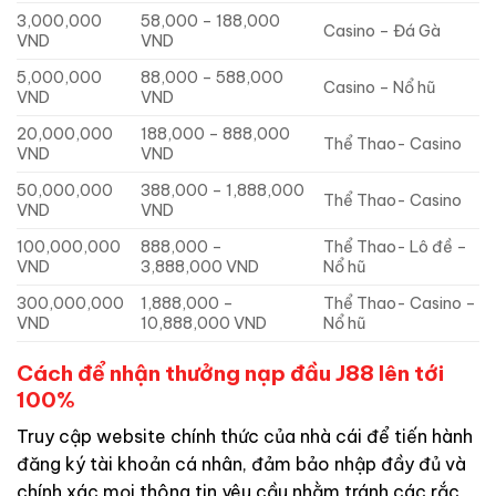
3,000,000
58,000 – 188,000
Casino – Đá Gà
VND
VND
5,000,000
88,000 – 588,000
Casino – Nổ hũ
VND
VND
20,000,000
188,000 – 888,000
Thể Thao- Casino
VND
VND
50,000,000
388,000 – 1,888,000
Thể Thao- Casino
VND
VND
100,000,000
888,000 –
Thể Thao- Lô đề –
VND
3,888,000 VND
Nổ hũ
300,000,000
1,888,000 –
Thể Thao- Casino –
VND
10,888,000 VND
Nổ hũ
Cách để nhận thưởng nạp đầu J88 lên tới
100%
Truy cập website chính thức của nhà cái để tiến hành
đăng ký tài khoản cá nhân, đảm bảo nhập đầy đủ và
chính xác mọi thông tin yêu cầu nhằm tránh các rắc