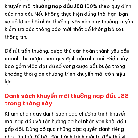
khuyến mãi
thưởng nạp đầu J88
100% theo quy định
của nhà cái. Nếu không thực hiện đúng thời hạn, bạn
sẽ bỏ lỡ cơ hội nhận thưởng, vậy nên hãy thường xuyên
kiểm tra các thông báo mới nhất để không bỏ sót
thông tin.
Để rút tiền thưởng, cược thủ cần hoàn thành yêu cầu
doanh thu cược theo quy định của nhà cái. Điều này
bao gồm việc đạt đủ số vòng cược bắt buộc trong
khoảng thời gian chương trình khuyến mãi còn hiệu
lực.
Danh sách khuyến mãi thưởng nạp đầu J88
trong tháng này
Khám phá ngay danh sách các chương trình khuyến
mãi
nạp đầu
và tận hưởng cơ hội nhận vốn khởi đầu
gấp đôi. Đừng bỏ qua những đặc quyền dành riêng
cho tân thủ để bắt đầu hành trình giải trí đầy thú vị!