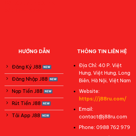
Đối tác uy tín của nhà
cái:
RR88
,
XX88
,
HƯỚNG DẪN
THÔNG TIN LIÊN HỆ
Địa Chỉ: 40 P. Việt
Đăng Ký J88
Hưng, Việt Hưng, Long
Đăng Nhập J88
Biên, Hà Nội, Việt Nam
Website:
Nạp Tiền J88
https://j88ru.com/
Rút Tiền J88
Email:
Tải App J88
contact@j88ru.com
Phone: 0988 762 979