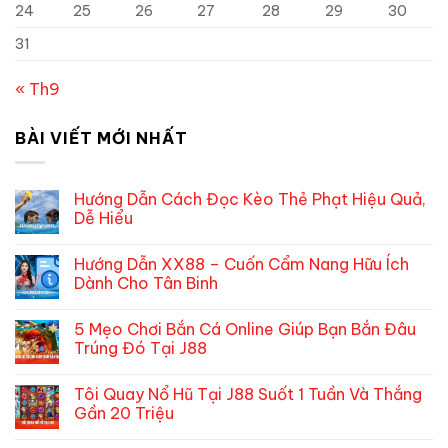
24
25
26
27
28
29
30
31
« Th9
BÀI VIẾT MỚI NHẤT
Hướng Dẫn Cách Đọc Kèo Thẻ Phạt Hiệu Quả,
Dễ Hiểu
Hướng Dẫn XX88 – Cuốn Cẩm Nang Hữu Ích
Dành Cho Tân Binh
5 Mẹo Chơi Bắn Cá Online Giúp Bạn Bắn Đâu
Trúng Đó Tại J88
Tôi Quay Nổ Hũ Tại J88 Suốt 1 Tuần Và Thắng
Gần 20 Triệu