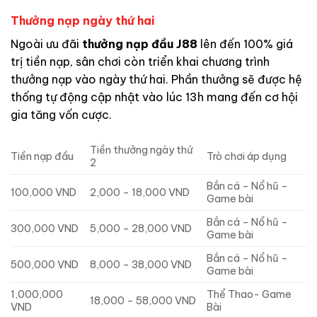
Thưởng nạp ngày thứ hai
Ngoài ưu đãi
thưởng nạp đầu J88
lên đến 100% giá
trị tiền nạp, sân chơi còn triển khai chương trình
thưởng nạp vào ngày thứ hai. Phần thưởng sẽ được hệ
thống tự động cập nhật vào lúc 13h mang đến cơ hội
gia tăng vốn cược.
Tiền thưởng ngày thứ
Tiền nạp đầu
Trò chơi áp dụng
2
Bắn cá – Nổ hũ –
100,000 VND
2,000 – 18,000 VND
Game bài
Bắn cá – Nổ hũ –
300,000 VND
5,000 – 28,000 VND
Game bài
Bắn cá – Nổ hũ –
500,000 VND
8,000 – 38,000 VND
Game bài
1,000,000
Thể Thao- Game
18,000 – 58,000 VND
VND
Bài